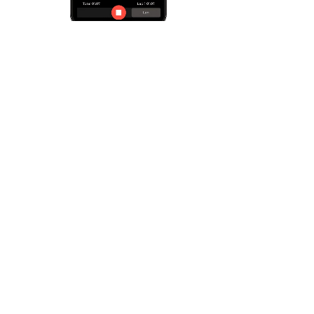
09 探索实时数据选项
1.查看图表了解肌肉氧含量
2.转到屏幕右上角的设置，选择要显示的选项，“肌肉状
态”或“肌肉趋势”